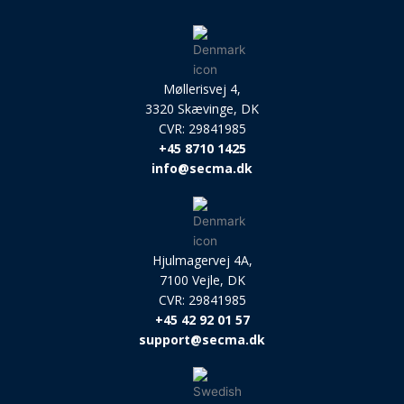
Møllerisvej 4,
3320 Skævinge, DK
CVR: 29841985
+45 8710 1425
info@secma.dk
Hjulmagervej 4A,
7100 Vejle, DK
CVR: 29841985
+45 42 92 01 57
support@secma.dk