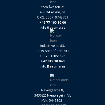
Stora Åvägen 21,
436 34 Askim, SE
ORG: 556719748701
+46 77 160 80 00
info@secma.se
Industriveien 83,
3219 Sandefjord, NO
ORG: 912051676
+47 815 10 049
info@secma.as
Nevelgaarde 8,
3436ZZ Nieuwegein, NL
KVK: 54493021