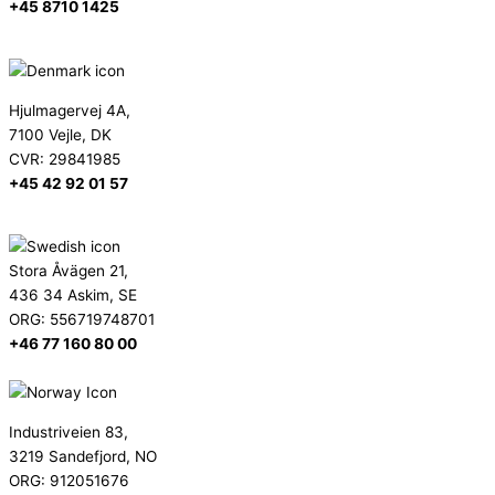
+45 8710 1425
info@secma.dk
Hjulmagervej 4A,
7100 Vejle, DK
CVR: 29841985
+45 42 92 01 57
support@secma.dk
Stora Åvägen 21,
436 34 Askim, SE
ORG: 556719748701
+46 77 160 80 00
info@secma.se
Industriveien 83,
3219 Sandefjord, NO
ORG: 912051676