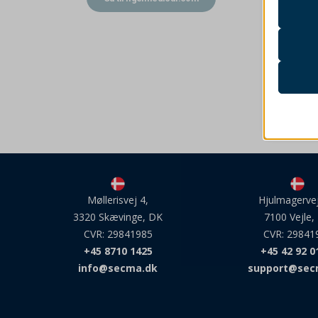
Nødven
hjemme
ifølge
Påkræ
__strip
Disse 
brug k
__strip
captch
_gat_ua
cookie_
Analy
cdnjs.c
Møllerisvej 4,
Hjulmagervej
Statist
PHPSE
3320 Skævinge, DK
7100 Vejle,
besøge
unpkg.
pys_ses
CVR: 29841985
CVR: 29841
+45 8710 1425
+45 42 92 0
pys_ses
Marke
info@secma.dk
support@sec
pys_sta
_ga
Marketi
annonc
session
_ga_*