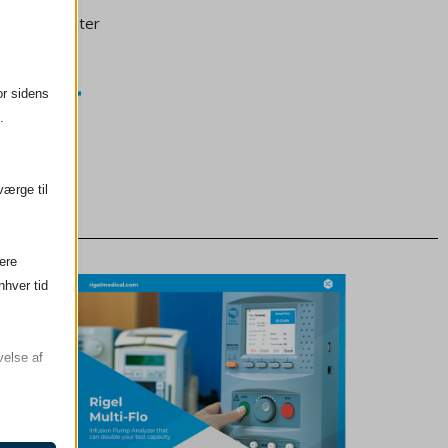
sionsapparater
or sidens
.
værge til
mere
nhver tid
velse af