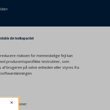
iden
rdoble din testkapacitet
reducere risikoen for menneskelige fejl kan
ed producentspecifikke testrutiner, som
 af brugeren på selve enheden eller styres fra
 softwareløsningen.
bel
×
alkonfigurationer