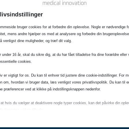
Kompatibel med alle infu
livsindstillinger
mmeside bruger cookies for at forbedre din oplevelse. Nogle er nødvendige f
litet, mens andre hjælper os med at analysere og forbedre din brugeroplevelse
venligst dine muligheder, og træf dit valg.
Book demo
 under 16 år, skal du sikre dig, at du har fået tilladelse fra dine forældre eller 
essentielle cookies.
liv er vigtigt for os. Du kan til enhver tid justere dine cookie-indstillinger. For 
n om, hvordan vi bruger data, læs venligst vores privatlivspolitik. Du kan til e
e præferencer ved at klikke på indstillingsknappen nedenfor.
 og applikationsnoter til rådighed på deres hjemmeside – samt
iden.
t hvis du vælger at deaktivere nogle typer cookies, kan det påvirke din ople
e tjenester, vi kan tilbyde.
endige