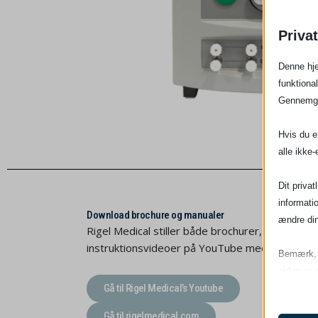
Privat
Denne hje
funktiona
Gennemgå 
Hvis du er
alle ikke-
Dit privat
informatio
Download brochure og manualer
ændre din
Rigel Medical stiller både brochurer, manualer
instruktionsvideoer på YouTube med praktisk v
Bemærk, a
siden og d
Gå til Rigel Medical’s Youtube
Nødv
Gå til rigelmedical.com