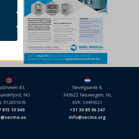
ge for
else
deres
ateways,
ustriveien 83,
Nevelgaarde 8,
s
Sandefjord, NO
3436ZZ Nieuwegein, NL
: 912051676
KVK: 54493021
 815 10 049
+31 30 89 96 347
o@secma.as
info@secma.org
ge