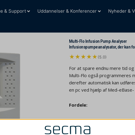
ce & Support
Uddannelser & Konferencer
Nyheder & V
Multi-Flo Infusion Pump Analyser
Infusionspumpeanalysator, der kan fo
★
★
★
★
★
(5.0)
For at spare endnu mere tid og 
Multi-Flo også programmeres m
derefter automatisk kan udføres
en pc ved hjælp af Med-eBase-
Fordele:
IEC 60601-2-24-kompati
1, 2 og 4 individuelle kan
Øjeblikkelig flow og tryk