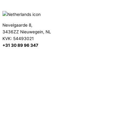
info@secma.as
Nevelgaarde 8,
3436ZZ Nieuwegein, NL
KVK: 54493021
+31 30 89 96 347
info@secma.org
Linkedin
Facebook
Youtube
Instagram
Privatlivsindstillinger
×
Denne hjemmeside bruger cookies for at forbedre din oplevelse.
Nogle er nødvendige for sidens funktionalitet, mens andre hjælper
os med at analysere og forbedre din brugeroplevelse. Gennemgå
venligst dine muligheder, og træf dit valg.
Hvis du er under 16 år, skal du sikre dig, at du har fået tilladelse fra