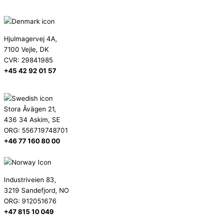
info@secma.dk
Hjulmagervej 4A,
7100 Vejle, DK
CVR: 29841985
+45 42 92 01 57
support@secma.dk
Stora Åvägen 21,
436 34 Askim, SE
ORG: 556719748701
+46 77 160 80 00
info@secma.se
Industriveien 83,
3219 Sandefjord, NO
ORG: 912051676
+47 815 10 049