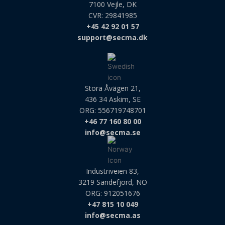
7100 Vejle, DK
CVR: 29841985
+45 42 92 01 57
support@secma.dk
Stora Åvägen 21,
436 34 Askim, SE
ORG: 556719748701
+46 77 160 80 00
info@secma.se
Industriveien 83,
3219 Sandefjord, NO
ORG: 912051676
+47 815 10 049
info@secma.as