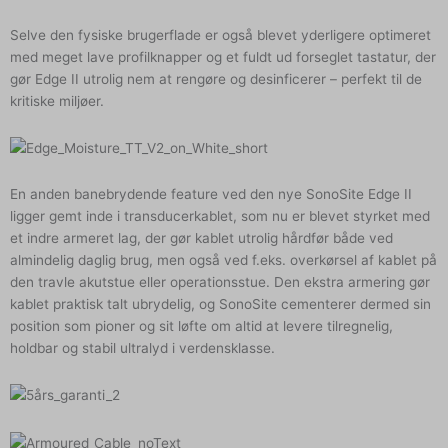
Selve den fysiske brugerflade er også blevet yderligere optimeret
med meget lave profilknapper og et fuldt ud forseglet tastatur, der
gør Edge II utrolig nem at rengøre og desinficerer – perfekt til de
kritiske miljøer.
En anden banebrydende feature ved den nye SonoSite Edge II
ligger gemt inde i transducerkablet, som nu er blevet styrket med
et indre armeret lag, der gør kablet utrolig hårdfør både ved
almindelig daglig brug, men også ved f.eks. overkørsel af kablet på
den travle akutstue eller operationsstue. Den ekstra armering gør
kablet praktisk talt ubrydelig, og SonoSite cementerer dermed sin
position som pioner og sit løfte om altid at levere tilregnelig,
holdbar og stabil ultralyd i verdensklasse.