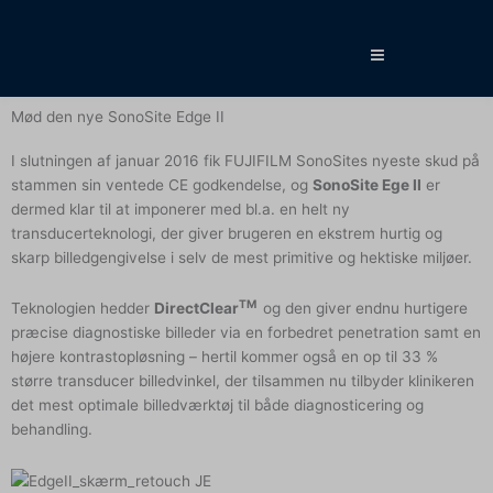
Gå
til
indholdet
Mød den nye SonoSite Edge II
I slutningen af januar 2016 fik FUJIFILM SonoSites nyeste skud på
stammen sin ventede CE godkendelse, og
SonoSite Ege II
er
dermed klar til at imponerer med bl.a. en helt ny
transducerteknologi, der giver brugeren en ekstrem hurtig og
skarp billedgengivelse i selv de mest primitive og hektiske miljøer.
TM
Teknologien hedder
DirectClear
og den giver endnu hurtigere
præcise diagnostiske billeder via en forbedret penetration samt en
højere kontrastopløsning – hertil kommer også en op til 33 %
større transducer billedvinkel, der tilsammen nu tilbyder klinikeren
det mest optimale billedværktøj til både diagnosticering og
behandling.