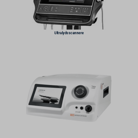
Ultralydsscannere