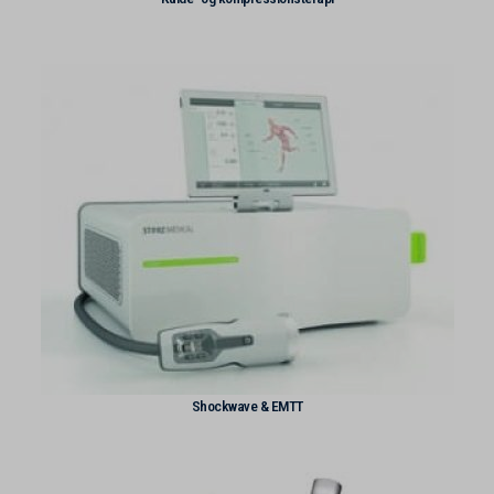
elytis
www.google.com
user_device_id
i18next
www.youtube-nocookie.com
user_device_id_timestamp
illow-consent-42a4d465-0380-4acc-b8a2-5cd5c3347b6a
www.youtube.com
analytics.google.com
l10i_va
region1.analytics.google.com
last_pys_bingid
region1.google-analytics.com
last_pys_fbadid
stats.g.doubleclick.net
last_pys_gadid
www.google-analytics.com
last_pys_landing_page
www.googletagmanager.com
last_pys_padid
last_pys_utm_campaign
last_pys_utm_content
Shockwave & EMTT
last_pys_utm_medium
last_pys_utm_source
last_pys_utm_term