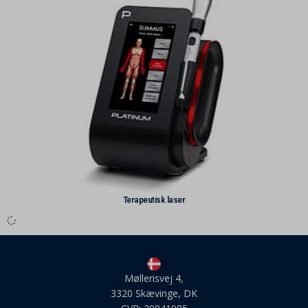
last_pysTrafficSource
MicrosoftApplicationsTelemetryDeviceId
MicrosoftApplicationsTelemetryFirstLaunchTime
perf_*
popupShow
pys_advanced_form_data
pys_bingid
pys_event_referrer
pys_fbadid
Terapeutisk laser
pys_gadid
pys_padid
secma_rated_12055
Møllerisvej 4,
secma_rated_12196
3320 Skævinge, DK