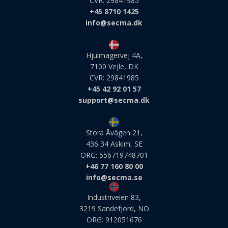
CVR: 29841985
secma_rated_13835
+45 8710 1425
secma_rated_16929
info@secma.dk
secma_rated_17905
secma_rated_20309
Hjulmagervej 4A,
7100 Vejle, DK
secma_rated_25103
CVR: 29841985
secma_rated_25856
+45 42 92 01 57
support@secma.dk
secma_rated_26147
secma_rated_2906
Stora Åvägen 21,
secma_rated_3347
436 34 Askim, SE
secma_rated_394
ORG: 556719748701
+46 77 160 80 00
secma_rated_6180
info@secma.se
secma_rated_7462
Industriveien 83,
secma_rated_814
3219 Sandefjord, NO
ORG: 912051676
secma_rated_9010