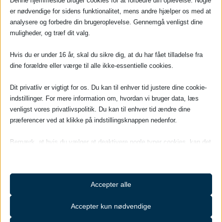
Denne hjemmeside bruger cookies for at forbedre din oplevelse. Nogle
er nødvendige for sidens funktionalitet, mens andre hjælper os med at
analysere og forbedre din brugeroplevelse. Gennemgå venligst dine
muligheder, og træf dit valg.
Hvis du er under 16 år, skal du sikre dig, at du har fået tilladelse fra
dine forældre eller værge til alle ikke-essentielle cookies.
Dit privatliv er vigtigt for os. Du kan til enhver tid justere dine cookie-
indstillinger. For mere information om, hvordan vi bruger data, læs
venligst vores privatlivspolitik. Du kan til enhver tid ændre dine
Medicoteknisk og industrielt testudstyr
præferencer ved at klikke på indstillingsknappen nedenfor.
Bemærk, at hvis du vælger at deaktivere nogle typer cookies, kan det
påvirke din oplevelse af siden og de tjenester, vi kan tilbyde.
Nødvendige
Accepter alle
Nødvendige cookies og tjenester muliggør grundlæggende
funktioner og er nødvendige for hjemmesidens korrekte funktion.
Accepter kun nødvendige
Disse cookies og tjenester kræver ikke brugertilladelse ifølge