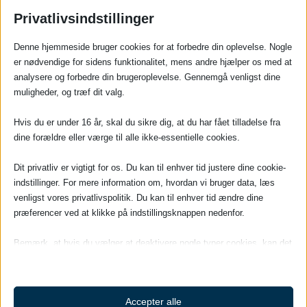
Privatlivsindstillinger
Denne hjemmeside bruger cookies for at forbedre din oplevelse. Nogle
er nødvendige for sidens funktionalitet, mens andre hjælper os med at
Medicoteknisk & industrielt testudstyr
analysere og forbedre din brugeroplevelse. Gennemgå venligst dine
Vi tilbyder testudstyr fra
Rigel
,
Datrend
,
TSI
,
imtmedica
l,
Pronk
muligheder, og træf dit valg.
Technologies
og
Seaward
.
Hvis du er under 16 år, skal du sikre dig, at du har fået tilladelse fra
dine forældre eller værge til alle ikke-essentielle cookies.
Dit privatliv er vigtigt for os. Du kan til enhver tid justere dine cookie-
indstillinger. For mere information om, hvordan vi bruger data, læs
venligst vores privatlivspolitik. Du kan til enhver tid ændre dine
præferencer ved at klikke på indstillingsknappen nedenfor.
Bemærk, at hvis du vælger at deaktivere nogle typer cookies, kan det
påvirke din oplevelse af siden og de tjenester, vi kan tilbyde.
KLIK HER OG FIND TESTUDSTYR
Nødvendige
Accepter alle