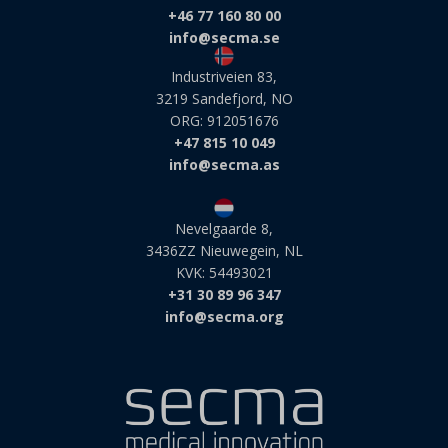
+46 77 160 80 00
last_pys_utm_source
info@secma.se
last_pys_utm_term
Industriveien 83,
last_pysTrafficSource
3219 Sandefjord, NO
ORG: 912051676
MicrosoftApplicationsTelemetryDeviceId
+47 815 10 049
MicrosoftApplicationsTelemetryFirstLaunchTime
info@secma.as
perf_*
popupShow
Nevelgaarde 8,
3436ZZ Nieuwegein, NL
pys_advanced_form_data
KVK: 54493021
pys_bingid
+31 30 89 96 347
info@secma.org
pys_event_referrer
pys_fbadid
pys_gadid
pys_padid