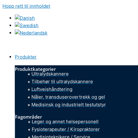
Hopp rett til innholdet
Produkter
Produktkategorier
Ultralydskannere
Tilbehør til ultralydskannere
Luftveishåndtering
Nåler, transduserovertrekk og gel
Medisinsk og industrielt testutstyr
Fagområder
Leger og annet helsepersonell
Fysioterapeuter / Kiropraktorer
Medisinteknikere / Service