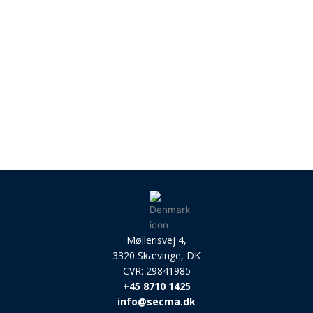
Møllerisvej 4,
3320 Skævinge, DK
CVR: 29841985
+45 8710 1425
info@secma.dk