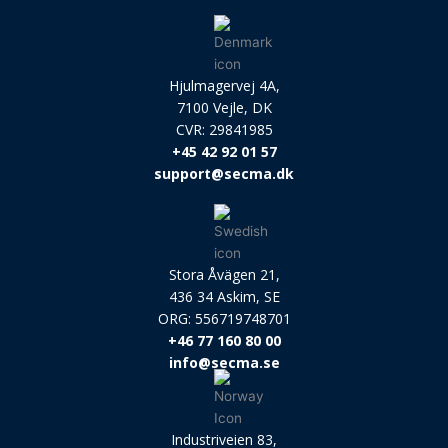
Hjulmagervej 4A,
7100 Vejle, DK
CVR: 29841985
+45 42 92 01 57
support@secma.dk
Stora Åvägen 21,
436 34 Askim, SE
ORG: 556719748701
+46 77 160 80 00
info@secma.se
Industriveien 83,