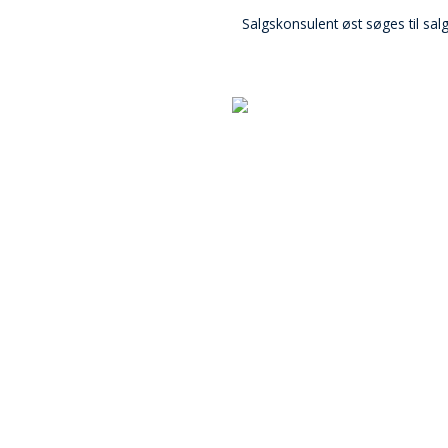
Salgskonsulent øst søges til s