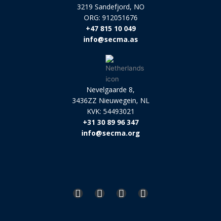
3219 Sandefjord, NO
ORG: 912051676
+47 815 10 049
info@secma.as
Nevelgaarde 8,
3436ZZ Nieuwegein, NL
KVK: 54493021
+31 30 89 96 347
info@secma.org
L
F
Y
I
i
a
o
n
n
c
u
s