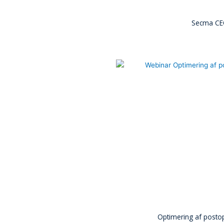
Secma CE
Optimering af postop