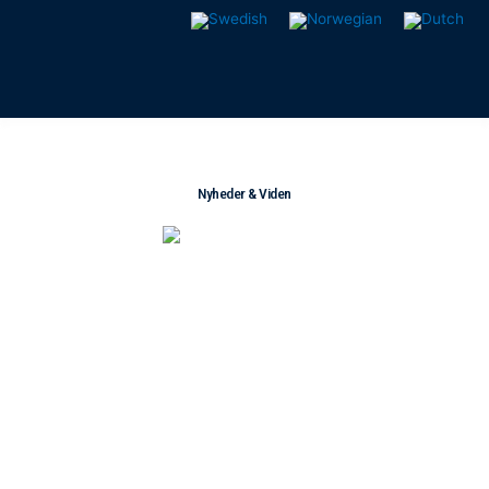
Gå
til
indholdet
Nyheder & Viden